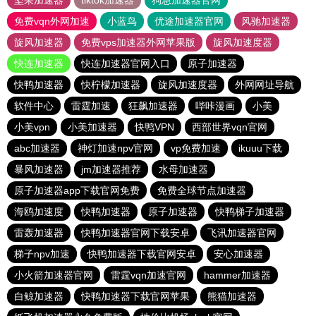
坚果加速器
tiktok加速器
狗急加速器官网
免费vqn外网加速
小蓝鸟
优途加速器官网
风驰加速器
旋风加速器
免费vps加速器外网苹果版
旋风加速度器
快连加速器
快连加速器官网入口
原子加速器
快鸭加速器
快柠檬加速器
旋风加速度器
外网网址导航
软件中心
雷霆加速
狂飙加速器
哔咔漫画
小美
小美vpn
小美加速器
快鸭VPN
西部世界vqn官网
abc加速器
神灯加速npv官网
vp免费加速
ikuuu下载
暴风加速器
jm加速器推荐
水母加速器
原子加速器app下载官网免费
免费全球节点加速器
海鸥加速度
快鸭加速器
原子加速器
快鸭梯子加速器
雷轰加速器
快鸭加速器官网下载安卓
飞讯加速器官网
梯子npv加速
快鸭加速器下载官网安卓
安心加速器
小火箭加速器官网
雷霆vqn加速官网
hammer加速器
白鲸加速器
快鸭加速器下载官网苹果
熊猫加速器