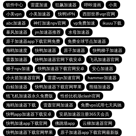
软件中心
雷霆加速
狂飙加速器
哔咔漫画
小美
小美vpn
小美加速器
快鸭VPN
西部世界vqn官网
abc加速器
神灯加速npv官网
vp免费加速
ikuuu下载
暴风加速器
jm加速器推荐
水母加速器
原子加速器app下载官网免费
免费全球节点加速器
海鸥加速度
快鸭加速器
原子加速器
快鸭梯子加速器
雷轰加速器
快鸭加速器官网下载安卓
飞讯加速器官网
梯子npv加速
快鸭加速器下载官网安卓
安心加速器
小火箭加速器官网
雷霆vqn加速官网
hammer加速器
白鲸加速器
快鸭加速器下载官网苹果
熊猫加速器
纸飞机加速器永久免费版
性价比机场clash官网
海鸥加速器下载
雷轰官网加速器
免费vps试用七天风驰
快鸭app加速器下载安卓
安易加速器注册365天会员
快鸭加速app下载官网
佛跳墙app
云梯加速器官网
快鸭加速器下载官网苹果
原子加速器app下载官网最新版