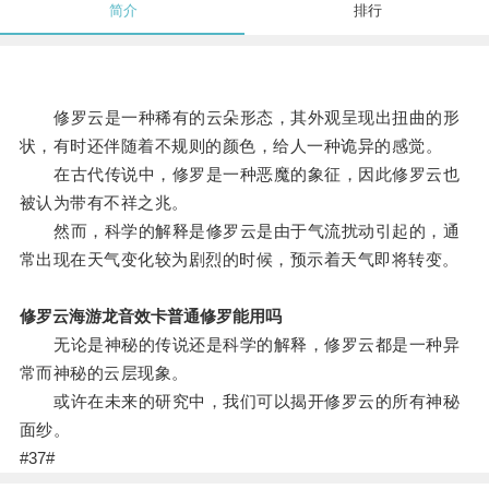
简介
排行
修罗云是一种稀有的云朵形态，其外观呈现出扭曲的形
状，有时还伴随着不规则的颜色，给人一种诡异的感觉。
在古代传说中，修罗是一种恶魔的象征，因此修罗云也
被认为带有不祥之兆。
然而，科学的解释是修罗云是由于气流扰动引起的，通
常出现在天气变化较为剧烈的时候，预示着天气即将转变。
修罗云海游龙音效卡普通修罗能用吗
无论是神秘的传说还是科学的解释，修罗云都是一种异
常而神秘的云层现象。
或许在未来的研究中，我们可以揭开修罗云的所有神秘
面纱。
#37#