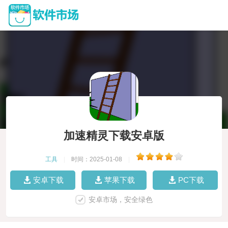
加速精灵下载安卓版
工具
|
时间：2025-01-08
|
安卓下载
苹果下载
PC下载
安卓市场，安全绿色