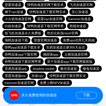
雷轰加速器
快鸭加速器官网下载安卓
飞讯加速器官网
梯子npv加速
快鸭加速器下载官网安卓
安心加速器
小火箭加速器官网
雷霆vqn加速官网
hammer加速器
白鲸加速器
快鸭加速器下载官网苹果
熊猫加速器
纸飞机加速器永久免费版
性价比机场clash官网
海鸥加速器下载
雷轰官网加速器
免费vps试用七天风驰
快鸭app加速器下载安卓
安易加速器注册365天会员
快鸭加速app下载官网
佛跳墙app
云梯加速器官网
快鸭加速器下载官网苹果
原子加速器app下载官网最新版
安易加速器apk
shadow rocket
极光加速器
极兔加速器
雷霆加速版ins
加速npv
快鸭加速器下载官网安卓
hammer加速器官网
免费上网NPV加速器
梯子vp加速器永久免费加速
永久免费使用的加速器
下载
0.018510s
首页
安卓
苹果
排行
推荐