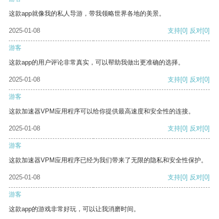
这款app就像我的私人导游，带我领略世界各地的美景。
2025-01-08
支持
[0]
反对
[0]
游客
这款app的用户评论非常真实，可以帮助我做出更准确的选择。
2025-01-08
支持
[0]
反对
[0]
游客
这款加速器VPM应用程序可以给你提供最高速度和安全性的连接。
2025-01-08
支持
[0]
反对
[0]
游客
这款加速器VPM应用程序已经为我们带来了无限的隐私和安全性保护。
2025-01-08
支持
[0]
反对
[0]
游客
这款app的游戏非常好玩，可以让我消磨时间。