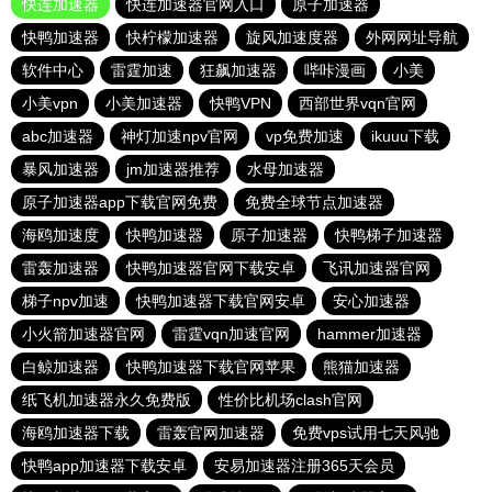
快连加速器
快连加速器官网入口
原子加速器
快鸭加速器
快柠檬加速器
旋风加速度器
外网网址导航
软件中心
雷霆加速
狂飙加速器
哔咔漫画
小美
小美vpn
小美加速器
快鸭VPN
西部世界vqn官网
abc加速器
神灯加速npv官网
vp免费加速
ikuuu下载
暴风加速器
jm加速器推荐
水母加速器
原子加速器app下载官网免费
免费全球节点加速器
海鸥加速度
快鸭加速器
原子加速器
快鸭梯子加速器
雷轰加速器
快鸭加速器官网下载安卓
飞讯加速器官网
梯子npv加速
快鸭加速器下载官网安卓
安心加速器
小火箭加速器官网
雷霆vqn加速官网
hammer加速器
白鲸加速器
快鸭加速器下载官网苹果
熊猫加速器
纸飞机加速器永久免费版
性价比机场clash官网
海鸥加速器下载
雷轰官网加速器
免费vps试用七天风驰
快鸭app加速器下载安卓
安易加速器注册365天会员