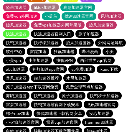
坚果加速器
tiktok加速器
狗急加速器官网
免费vqn外网加速
小蓝鸟
优途加速器官网
风驰加速器
旋风加速器
免费vps加速器外网苹果版
旋风加速度器
快连加速器
快连加速器官网入口
原子加速器
快鸭加速器
快柠檬加速器
旋风加速度器
外网网址导航
软件中心
雷霆加速
狂飙加速器
哔咔漫画
小美
小美vpn
小美加速器
快鸭VPN
西部世界vqn官网
abc加速器
神灯加速npv官网
vp免费加速
ikuuu下载
暴风加速器
jm加速器推荐
水母加速器
原子加速器app下载官网免费
免费全球节点加速器
海鸥加速度
快鸭加速器
原子加速器
快鸭梯子加速器
雷轰加速器
快鸭加速器官网下载安卓
飞讯加速器官网
梯子npv加速
快鸭加速器下载官网安卓
安心加速器
小火箭加速器官网
雷霆vqn加速官网
hammer加速器
白鲸加速器
快鸭加速器下载官网苹果
熊猫加速器