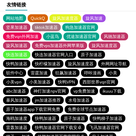
友情链接
网站地图
QuickQ
旋风加速度器
旋风加速
坚果加速器
tiktok加速器
狗急加速器官网
免费vqn外网加速
小蓝鸟
优途加速器官网
风驰加速器
旋风加速器
免费vps加速器外网苹果版
旋风加速度器
快连加速器
快连加速器官网入口
原子加速器
快鸭加速器
快柠檬加速器
旋风加速度器
外网网址导航
软件中心
雷霆加速
狂飙加速器
哔咔漫画
小美
小美vpn
小美加速器
快鸭VPN
西部世界vqn官网
abc加速器
神灯加速npv官网
vp免费加速
ikuuu下载
暴风加速器
jm加速器推荐
水母加速器
原子加速器app下载官网免费
免费全球节点加速器
海鸥加速度
快鸭加速器
原子加速器
快鸭梯子加速器
雷轰加速器
快鸭加速器官网下载安卓
飞讯加速器官网