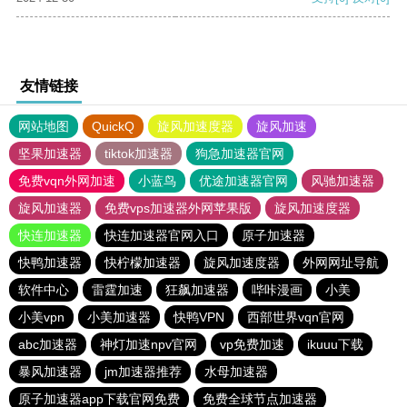
友情链接
网站地图
QuickQ
旋风加速度器
旋风加速
坚果加速器
tiktok加速器
狗急加速器官网
免费vqn外网加速
小蓝鸟
优途加速器官网
风驰加速器
旋风加速器
免费vps加速器外网苹果版
旋风加速度器
快连加速器
快连加速器官网入口
原子加速器
快鸭加速器
快柠檬加速器
旋风加速度器
外网网址导航
软件中心
雷霆加速
狂飙加速器
哔咔漫画
小美
小美vpn
小美加速器
快鸭VPN
西部世界vqn官网
abc加速器
神灯加速npv官网
vp免费加速
ikuuu下载
暴风加速器
jm加速器推荐
水母加速器
原子加速器app下载官网免费
免费全球节点加速器