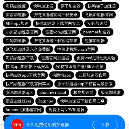
海鸥加速度
快鸭加速器
原子加速器
快鸭梯子加速器
雷轰加速器
快鸭加速器官网下载安卓
飞讯加速器官网
梯子npv加速
快鸭加速器下载官网安卓
安心加速器
小火箭加速器官网
雷霆vqn加速官网
hammer加速器
白鲸加速器
快鸭加速器下载官网苹果
熊猫加速器
纸飞机加速器永久免费版
性价比机场clash官网
海鸥加速器下载
雷轰官网加速器
免费vps试用七天风驰
快鸭app加速器下载安卓
安易加速器注册365天会员
快鸭加速app下载官网
佛跳墙app
云梯加速器官网
快鸭加速器下载官网苹果
原子加速器app下载官网最新版
安易加速器apk
shadow rocket
极光加速器
极兔加速器
雷霆加速版ins
加速npv
快鸭加速器下载官网安卓
hammer加速器官网
免费上网NPV加速器
梯子vp加速器永久免费加速
永久免费使用的加速器
下载